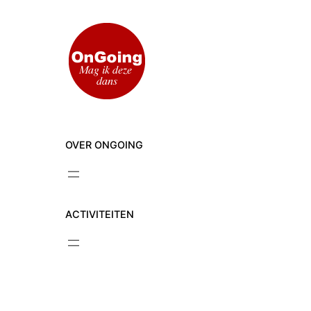
Ga
naar
de
inhoud
OVER ONGOING
ACTIVITEITEN