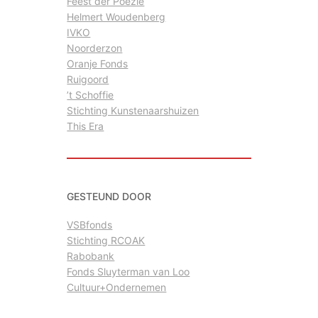
Feest der Poëzie
Helmert Woudenberg
IVKO
Noorderzon
Oranje Fonds
Ruigoord
’t Schoffie
Stichting Kunstenaarshuizen
This Era
GESTEUND DOOR
VSBfonds
Stichting RCOAK
Rabobank
Fonds Sluyterman van Loo
Cultuur+Ondernemen