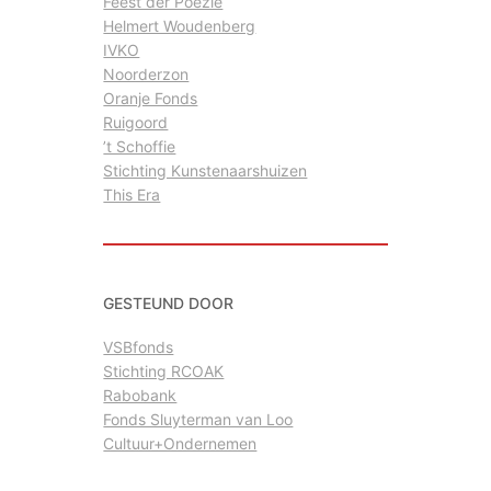
Feest der Poëzie
Helmert Woudenberg
IVKO
Noorderzon
Oranje Fonds
Ruigoord
’t Schoffie
Stichting Kunstenaarshuizen
This Era
GESTEUND DOOR
VSBfonds
Stichting RCOAK
Rabobank
Fonds Sluyterman van Loo
Cultuur+Ondernemen