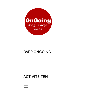
Ga
naar
de
inhoud
OVER ONGOING
ACTIVITEITEN