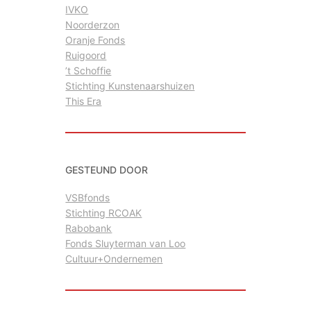
IVKO
Noorderzon
Oranje Fonds
Ruigoord
’t Schoffie
Stichting Kunstenaarshuizen
This Era
GESTEUND DOOR
VSBfonds
Stichting RCOAK
Rabobank
Fonds Sluyterman van Loo
Cultuur+Ondernemen