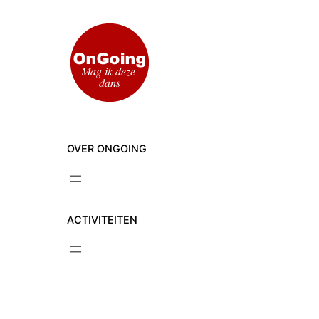
Ga
naar
de
inhoud
OVER ONGOING
ACTIVITEITEN