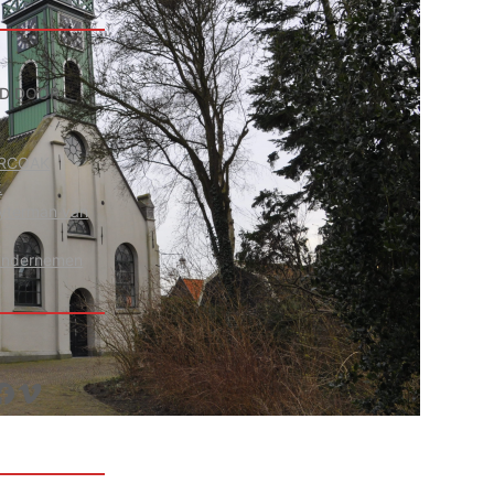
D DOOR
g RCOAK
k
uyterman van
Ondernemen
ok
Vimeo