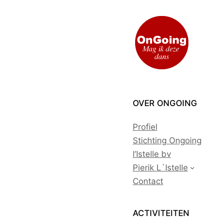
Ga
naar
de
inhoud
OVER ONGOING
Profiel
Stichting Ongoing
l’Istelle bv
Pierik L`Istelle
Contact
ACTIVITEITEN