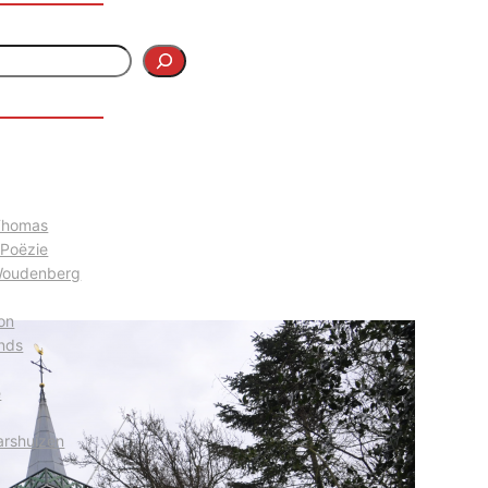
 Thomas
 Poëzie
Woudenberg
on
nds
e
arshuizen