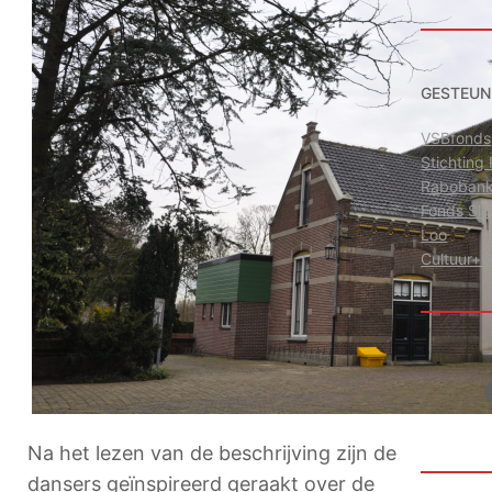
GESTEUN
VSBfonds
Stichtin
Raboban
Fonds Sl
Loo
Cultuur+
Facebo
Na het lezen van de beschrijving zijn de
dansers geïnspireerd geraakt over de