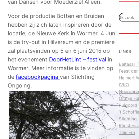
van Dansen voor Moederziel Alleen.
Voor de productie Botten en Bruiden
Z
o
hebben zij zich laten inspireren door de
e
locatie; de Nieuwe Kerk in Wormer. 4 Juni
k
is de try-out in Hilversum en de premiere
e
n
zal plaatsvinden op 5 en 6 juni 2015 op
LINKS
het evenement
DoorHetLint – festival
in
Baltasar
Wormer. Meer informatie is te vinden op
Feest der
de
facebookpagina
van Stichting
Helmert 
IVKO
Ongoing.
Noorderz
Oranje Fo
Ruigoord
’t Schoffi
Stichting
Kunstena
This Era