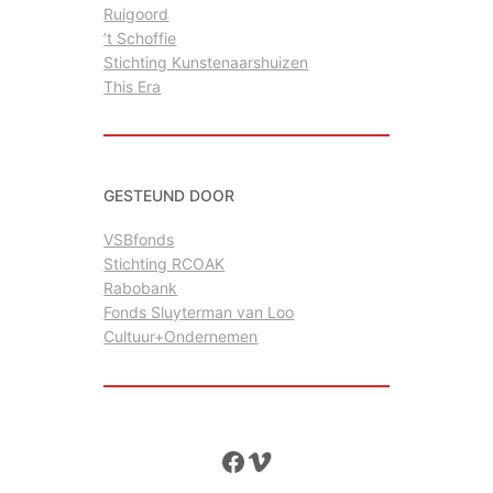
Ruigoord
’t Schoffie
Stichting Kunstenaarshuizen
This Era
GESTEUND DOOR
VSBfonds
Stichting RCOAK
Rabobank
Fonds Sluyterman van Loo
Cultuur+Ondernemen
Facebook
Vimeo