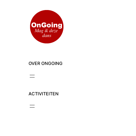
Ga
naar
de
inhoud
OVER ONGOING
ACTIVITEITEN