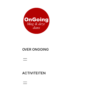
Ga
naar
de
inhoud
OVER ONGOING
ACTIVITEITEN