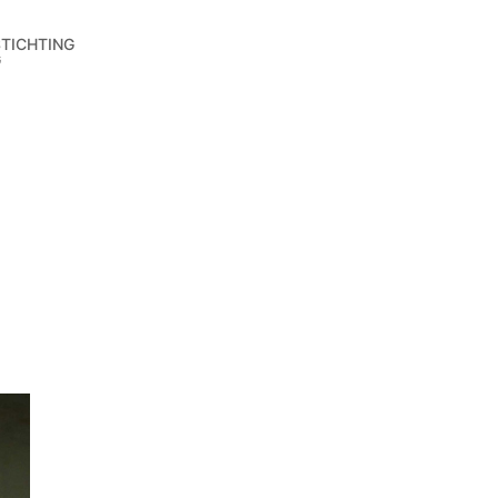
STICHTING
G