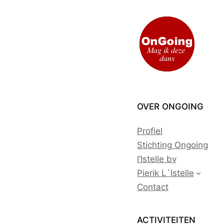
Ga
naar
de
inhoud
OVER ONGOING
Profiel
Stichting Ongoing
l’Istelle bv
Pierik L`Istelle
Contact
ACTIVITEITEN