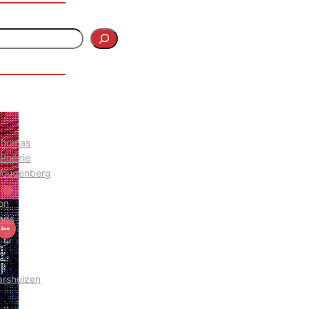
 Thomas
 Poëzie
Woudenberg
on
nds
e
arshuizen