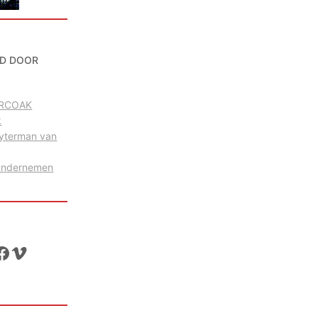
D DOOR
g RCOAK
k
uyterman van
Ondernemen
ok
Vimeo