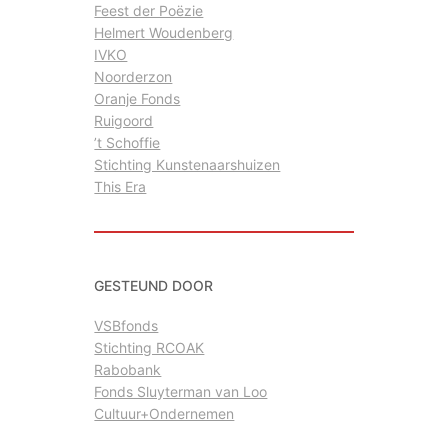
Feest der Poëzie
Helmert Woudenberg
IVKO
Noorderzon
Oranje Fonds
Ruigoord
’t Schoffie
Stichting Kunstenaarshuizen
This Era
GESTEUND DOOR
VSBfonds
Stichting RCOAK
Rabobank
Fonds Sluyterman van Loo
Cultuur+Ondernemen