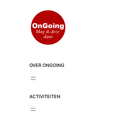
Ga
naar
de
inhoud
OVER ONGOING
ACTIVITEITEN