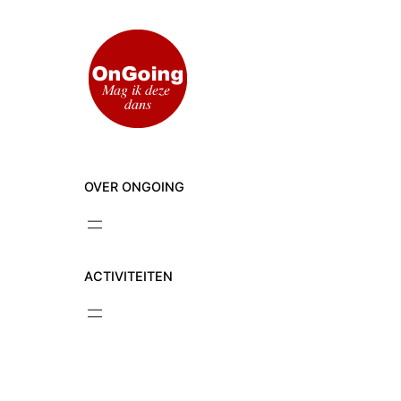
Ga
naar
de
inhoud
OVER ONGOING
ACTIVITEITEN