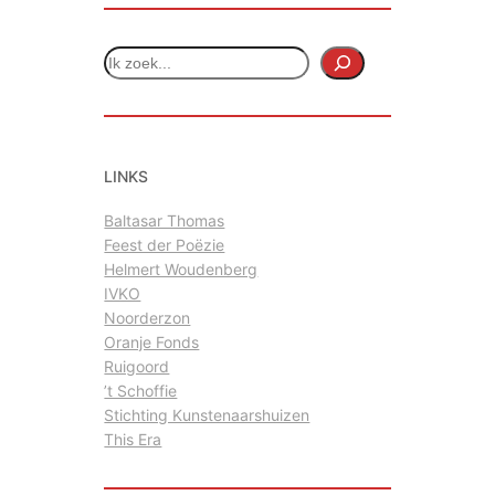
Z
o
e
k
e
LINKS
n
Baltasar Thomas
Feest der Poëzie
Helmert Woudenberg
IVKO
Noorderzon
Oranje Fonds
Ruigoord
’t Schoffie
Stichting Kunstenaarshuizen
This Era