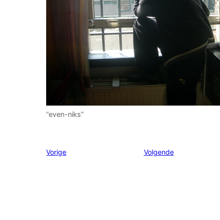
“even-niks”
Vorige
Volgende