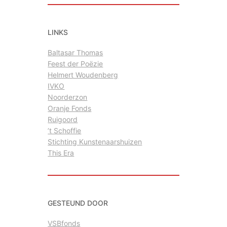
k
e
LINKS
n
Baltasar Thomas
Feest der Poëzie
Helmert Woudenberg
IVKO
Noorderzon
Oranje Fonds
Ruigoord
’t Schoffie
Stichting Kunstenaarshuizen
This Era
GESTEUND DOOR
VSBfonds