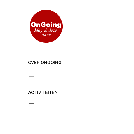
Ga
naar
de
inhoud
OVER ONGOING
ACTIVITEITEN