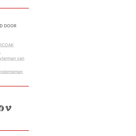
D DOOR
g RCOAK
k
uyterman van
Ondernemen
ok
Vimeo