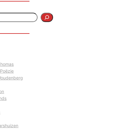
 Thomas
 Poëzie
Woudenberg
on
nds
e
arshuizen