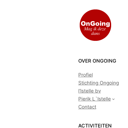
Ga
naar
de
inhoud
OVER ONGOING
Profiel
Stichting Ongoing
l’Istelle bv
Pierik L`Istelle
Contact
ACTIVITEITEN